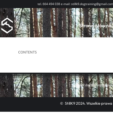
tel. 664 494 038 e-mail: stillk9.dogtraining@gmail.co
Lokalizacje
Strona główna
CONTENTS
stillk9.dogtraining@gmail
© StillK9 2024. Wszelkie prawa