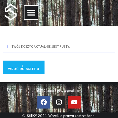
TWÓJ KOSZYK AKTUALNIE JEST PUSTY.
WRÓĆ DO SKLEPU
stillk9.dogtraining@gmail.com
© StillK9 2024. Wszelkie prawa zastrzeżone.