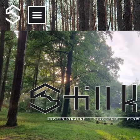
tel. 664 494 038 e-mail:
stillk9.dogtraining@gmail.com
PROFESJONALNE SZKOLENIE PSÓW