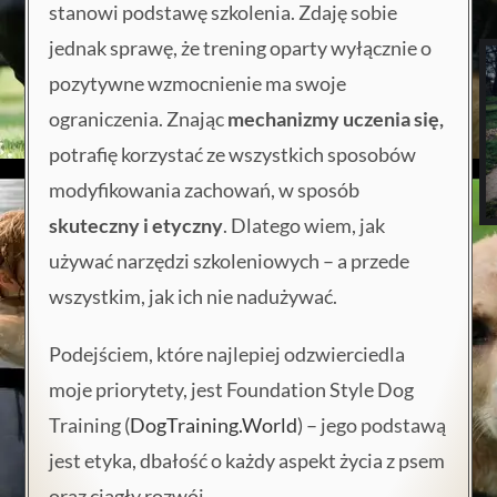
stanowi podstawę szkolenia. Zdaję sobie
jednak sprawę, że trening oparty wyłącznie o
pozytywne wzmocnienie ma swoje
ograniczenia. Znając
mechanizmy uczenia się,
potrafię korzystać ze wszystkich sposobów
modyfikowania zachowań, w sposób
skuteczny i etyczny
. Dlatego wiem, jak
używać narzędzi szkoleniowych – a przede
wszystkim, jak ich nie nadużywać.
Podejściem, które najlepiej odzwierciedla
moje priorytety, jest Foundation Style Dog
Training (
DogTraining.World
) – jego podstawą
jest etyka, dbałość o każdy aspekt życia z psem
oraz ciągły rozwój.