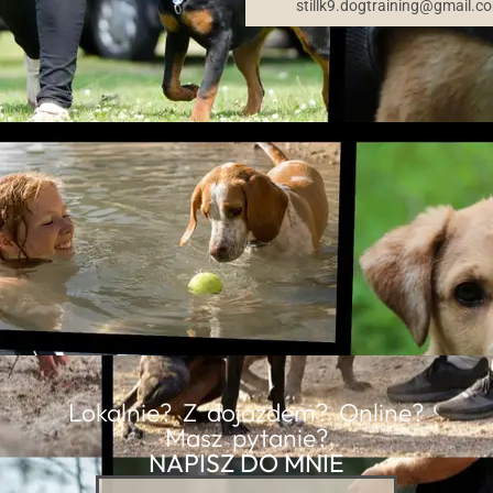
stillk9.dogtraining@gmail.c
Lokalnie? Z dojazdem? Online?
Masz pytanie?
NAPISZ DO MNIE