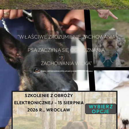
"WŁAŚCIWE ZROZUMIENIE ZACHOWANIA
PSA ZACZYNA SIĘ OD POZNANIA
ZACHOWANIA WILKA"
STEVEN R. LINDSAY, HANDBOOK OF APPLIED DOG BEHAVIOR AND TRAINING
SPACERY SOCJALIZACYJNE
DOWIEDZ SIĘ
WIĘCEJ