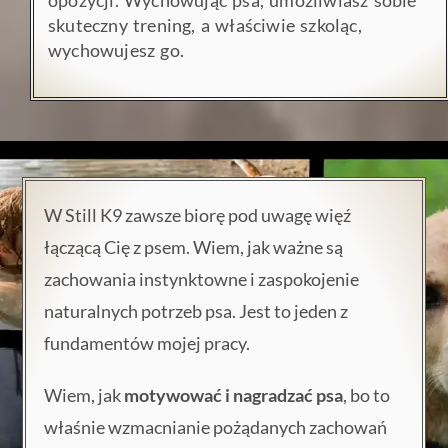
opozycji. Wychowując psa, umożliwiasz sobie
skuteczny trening, a właściwie szkoląc,
wychowujesz go.
W Still K9 zawsze biorę pod uwagę więź
łączącą Cię z psem. Wiem, jak ważne są
zachowania instynktowne i zaspokojenie
naturalnych potrzeb psa. Jest to jeden z
fundamentów mojej pracy.
Wiem, jak
motywować i nagradzać psa
, bo to
właśnie wzmacnianie pożądanych zachowań